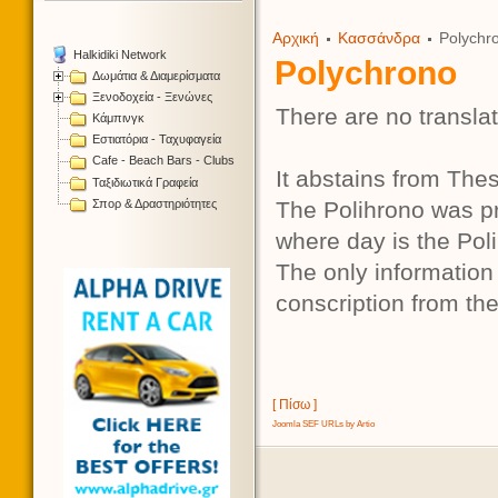
Αρχική
Κασσάνδρα
Polychr
Halkidiki Network
Polychrono
Δωμάτια & Διαμερίσματα
Ξενοδοχεία - Ξενώνες
There are no translat
Κάμπινγκ
Εστιατόρια - Ταχυφαγεία
Cafe - Beach Bars - Clubs
It abstains from The
Ταξιδιωτικά Γραφεία
Σπορ & Δραστηριότητες
The Polihrono was pr
where day is the Poli
The only information 
conscription from the
[ Πίσω ]
Joomla SEF URLs by Artio